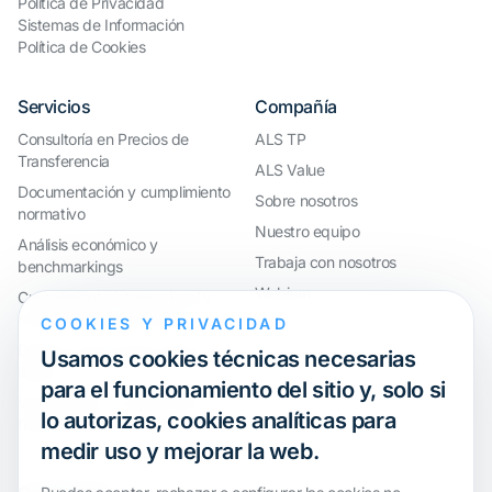
Política de Privacidad
Sistemas de Información
Política de Cookies
Servicios
Compañía
Consultoría en Precios de
ALS TP
Transferencia
ALS Value
Documentación y cumplimiento
Sobre nosotros
normativo
Nuestro equipo
Análisis económico y
Trabaja con nosotros
benchmarkings
Webinar
Cumplimiento internacional y
reorganización de grupos
COOKIES Y PRIVACIDAD
Defensa ante inspecciones y
Usamos cookies técnicas necesarias
litigios
para el funcionamiento del sitio y, solo si
Valoraciones y operaciones
lo autorizas, cookies analíticas para
financieras
medir uso y mejorar la web.