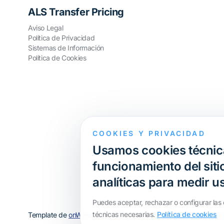
ALS Transfer Pricing
Aviso Legal
Política de Privacidad
Sistemas de Información
Política de Cookies
COOKIES Y PRIVACIDAD
Usamos cookies técnica
funcionamiento del sitio
analíticas para medir u
Puedes aceptar, rechazar o configurar las 
técnicas necesarias.
Política de cookies
Template de
onWidget
, modificado por
ALS Transfer Pricing
· T