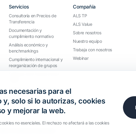
Servicios
Compañía
Consultoría en Precios de
ALS TP
Transferencia
ALS Value
Documentación y
Sobre nosotros
cumplimiento normativo
Nuestro equipo
Análisis económico y
Trabaja con nosotros
benchmarkings
Webinar
Cumplimiento internacional y
reorganización de grupos
Defensa ante inspecciones y
litigios
Valoraciones y operaciones
s necesarias para el
financieras
 y, solo si lo autorizas, cookies
so y mejorar la web.
cookies no esenciales. El rechazo no afectará a las cookies
odos los derechos reservados.