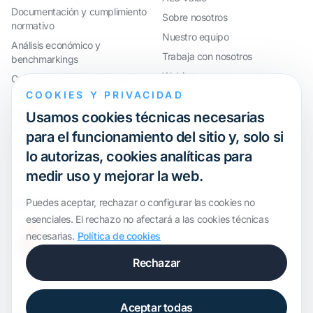
Documentación y cumplimiento
Sobre nosotros
normativo
Nuestro equipo
Análisis económico y
Trabaja con nosotros
benchmarkings
Webinar
Cumplimiento internacional y
reorganización de grupos
COOKIES Y PRIVACIDAD
Defensa ante inspecciones y
Usamos cookies técnicas necesarias
litigios
para el funcionamiento del sitio y, solo si
Valoraciones y operaciones
lo autorizas, cookies analíticas para
financieras
medir uso y mejorar la web.
Certification
Puedes aceptar, rechazar o configurar las cookies no
esenciales. El rechazo no afectará a las cookies técnicas
necesarias.
Política de cookies
Rechazar
Aceptar todas