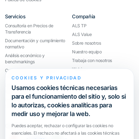
Servicios
Compañía
Consultoría en Precios de
ALS TP
Transferencia
ALS Value
Documentación y cumplimiento
Sobre nosotros
normativo
Nuestro equipo
Análisis económico y
Trabaja con nosotros
benchmarkings
Webinar
Cumplimiento internacional y
reorganización de grupos
COOKIES Y PRIVACIDAD
Defensa ante inspecciones y
Usamos cookies técnicas necesarias
litigios
para el funcionamiento del sitio y, solo si
Valoraciones y operaciones
lo autorizas, cookies analíticas para
financieras
medir uso y mejorar la web.
Certification
Puedes aceptar, rechazar o configurar las cookies no
esenciales. El rechazo no afectará a las cookies técnicas