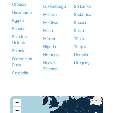
Croàcia
Luxemburgo
Sri Lanka
Dinamarca
Malasia
Sudáfrica
Egipto
Maldivas
Suecia
España
Malta
Suiza
Estados
México
Túnez
Unidos
Nigeria
Turquía
Estonia
Noruega
Ucrania
Federación
Nueva
Uruguay
Rusa
Zelanda
Finlandia
+
−