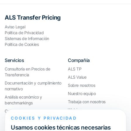
ALS Transfer Pricing
Aviso Legal
Política de Privacidad
Sistemas de Información
Política de Cookies
Servicios
Compañía
Consultoría en Precios de
ALS TP
Transferencia
ALS Value
Documentación y cumplimiento
Sobre nosotros
normativo
Nuestro equipo
Análisis económico y
Trabaja con nosotros
benchmarkings
Webinar
Cumplimiento internacional y
reorganización de grupos
COOKIES Y PRIVACIDAD
Defensa ante inspecciones y
Usamos cookies técnicas necesarias
litigios