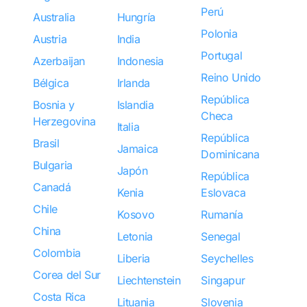
Perú
Australia
Hungría
Polonia
Austria
India
Portugal
Azerbaijan
Indonesia
Reino Unido
Bélgica
Irlanda
República
Bosnia y
Islandia
Checa
Herzegovina
Italia
República
Brasil
Jamaica
Dominicana
Bulgaria
Japón
República
Canadá
Kenia
Eslovaca
Chile
Kosovo
Rumanía
China
Letonia
Senegal
Colombia
Liberia
Seychelles
Corea del Sur
Liechtenstein
Singapur
Costa Rica
Lituania
Slovenia