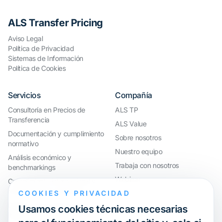
ALS Transfer Pricing
Aviso Legal
Política de Privacidad
Sistemas de Información
Política de Cookies
Servicios
Compañía
Consultoría en Precios de
ALS TP
Transferencia
ALS Value
Documentación y cumplimiento
Sobre nosotros
normativo
Nuestro equipo
Análisis económico y
Trabaja con nosotros
benchmarkings
Webinar
Cumplimiento internacional y
reorganización de grupos
COOKIES Y PRIVACIDAD
Defensa ante inspecciones y
Usamos cookies técnicas necesarias
litigios