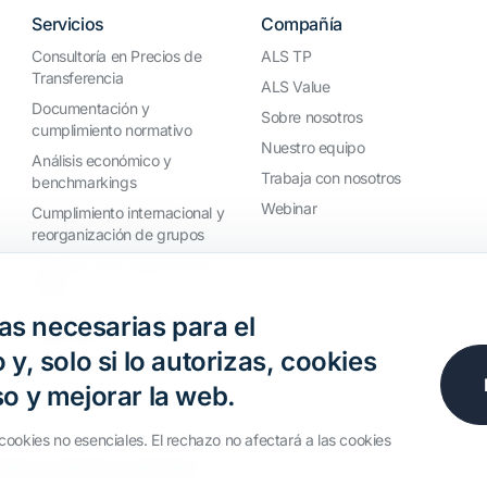
Servicios
Compañía
Consultoría en Precios de
ALS TP
Transferencia
ALS Value
Documentación y
Sobre nosotros
cumplimiento normativo
Nuestro equipo
Análisis económico y
Trabaja con nosotros
benchmarkings
Webinar
Cumplimiento internacional y
reorganización de grupos
Defensa ante inspecciones y
litigios
Valoraciones y operaciones
s necesarias para el
financieras
 y, solo si lo autorizas, cookies
so y mejorar la web.
cookies no esenciales. El rechazo no afectará a las cookies
odos los derechos reservados.