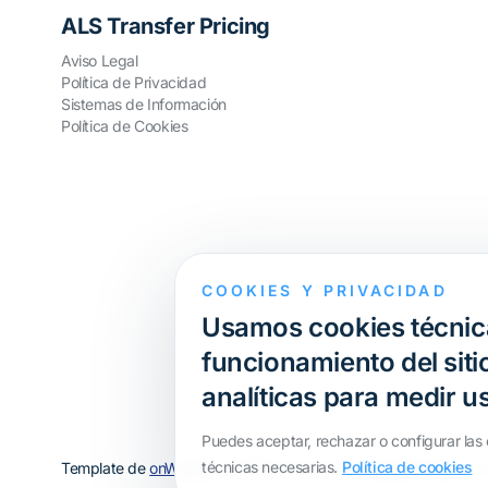
ALS Transfer Pricing
Aviso Legal
Política de Privacidad
Sistemas de Información
Política de Cookies
COOKIES Y PRIVACIDAD
Usamos cookies técnica
funcionamiento del sitio
analíticas para medir u
Puedes aceptar, rechazar o configurar las 
técnicas necesarias.
Política de cookies
Template de
onWidget
, modificado por
ALS Transfer Pricing
· T