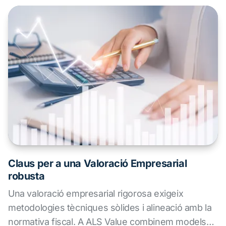
creixents, canvis en funcions i riscos, i major
complexitat fiscal, les multinacionals han d'adaptar
les seves estratègies per mantenir competitivitat i
compliment normatiu.
Claus per a una Valoració Empresarial
robusta
Una valoració empresarial rigorosa exigeix
metodologies tècniques sòlides i alineació amb la
normativa fiscal. A ALS Value combinem models