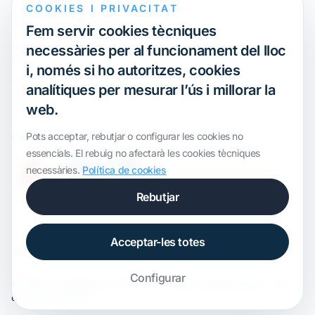
Webinar
COOKIES I PRIVACITAT
Compliment internacional i
reorganització de grups
Fem servir cookies tècniques
Defensa davant inspeccions i
necessàries per al funcionament del lloc
litigis
i, només si ho autoritzes, cookies
Valoracions i operacions
analítiques per mesurar l’ús i millorar la
financeres
web.
Certification
Pots acceptar, rebutjar o configurar les cookies no
essencials. El rebuig no afectarà les cookies tècniques
necessàries.
Política de cookies
Rebutjar
Acceptar-les totes
Configurar
Plantilla de
onWidget
, modificada per
ALS Transfer Pricing
· Tots
els drets reservats.