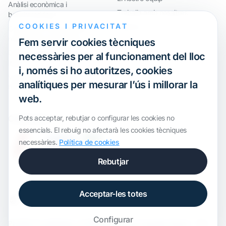
Anàlisi econòmica i
Treballa amb nosaltres
benchmarkings
COOKIES I PRIVACITAT
Webinar
Compliment internacional i
reorganització de grups
Fem servir cookies tècniques
Defensa davant inspeccions i
necessàries per al funcionament del lloc
litigis
i, només si ho autoritzes, cookies
Valoracions i operacions
analítiques per mesurar l’ús i millorar la
financeres
web.
Certification
Pots acceptar, rebutjar o configurar les cookies no
essencials. El rebuig no afectarà les cookies tècniques
necessàries.
Política de cookies
Rebutjar
Acceptar-les totes
Configurar
Plantilla de
onWidget
, modificada per
ALS Transfer Pricing
· Tots