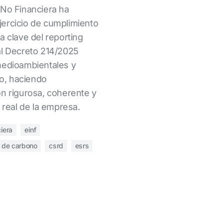
 No Financiera ha
ercicio de cumplimiento
a clave del reporting
al Decreto 214/2025
medioambientales y
io, haciendo
ón rigurosa, coherente y
a real de la empresa.
iera
einf
a de carbono
csrd
esrs