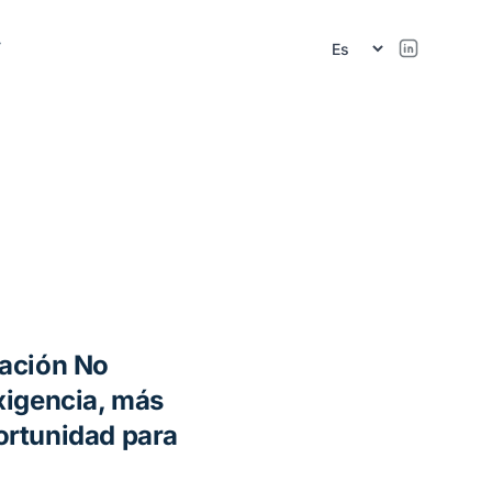
r
mación No
xigencia, más
ortunidad para