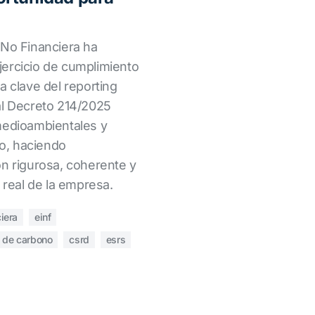
 No Financiera ha
ercicio de cumplimiento
a clave del reporting
al Decreto 214/2025
medioambientales y
io, haciendo
ón rigurosa, coherente y
a real de la empresa.
iera
einf
a de carbono
csrd
esrs