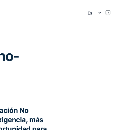
r
no-
mación No
xigencia, más
ortunidad para