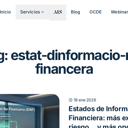
Inicio
Servicios
Blog
OCDE
Webina
g: estat-dinformacio-
financera
19 ene 2026
Estados de Infor
Financiera: más e
riesgo… y más op