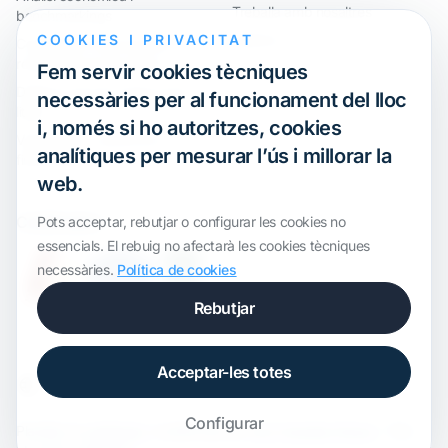
Treballa amb nosaltres
benchmarkings
COOKIES I PRIVACITAT
Webinar
Compliment internacional i
reorganització de grups
Fem servir cookies tècniques
Defensa davant inspeccions i
necessàries per al funcionament del lloc
litigis
i, només si ho autoritzes, cookies
Valoracions i operacions
analítiques per mesurar l’ús i millorar la
financeres
web.
Certification
Pots acceptar, rebutjar o configurar les cookies no
essencials. El rebuig no afectarà les cookies tècniques
necessàries.
Política de cookies
Rebutjar
Acceptar-les totes
Configurar
Plantilla de
onWidget
, modificada per
ALS Transfer Pricing
· Tots