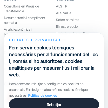
Consultoria en Preus de
ALS TP
Transferència
ALS Value
Documentació i compliment
Sobre nosaltres
normatiu
El nostre equip
Anàlisi econòmica i
Treballa amb nosaltres
benchmarkings
COOKIES I PRIVACITAT
Webinar
Compliment internacional i
reorganització de grups
Fem servir cookies tècniques
Defensa davant inspeccions i
necessàries per al funcionament del lloc
litigis
i, només si ho autoritzes, cookies
Valoracions i operacions
analítiques per mesurar l’ús i millorar la
financeres
web.
Certification
Pots acceptar, rebutjar o configurar les cookies no
essencials. El rebuig no afectarà les cookies tècniques
necessàries.
Política de cookies
Rebutjar