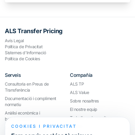
ALS Transfer Pricing
Avís Legal
Política de Privacitat
Sistemes d'Informació
Política de Cookies
Serveis
Compañía
Consultoria en Preus de
ALS TP
Transferència
ALS Value
Documentació i compliment
Sobre nosaltres
normatiu
El nostre equip
Anàlisi econòmica i
Treballa amb nosaltres
benchmarkings
COOKIES I PRIVACITAT
Webinar
Compliment internacional i
reorganització de grups