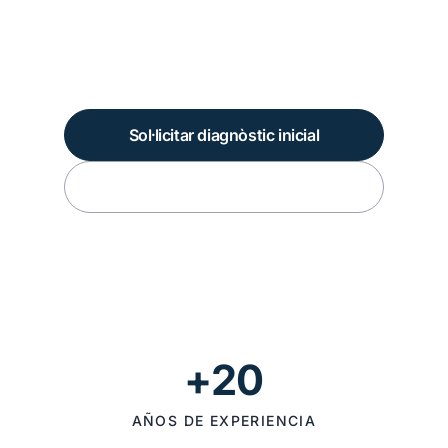
polítiques de preus de transferència davant
l'AEAT, amb anàlisis econòmiques,
comparables i valoracions sòlides.
Sol·licitar diagnòstic inicial
Ver servicios
+20
AÑOS DE EXPERIENCIA