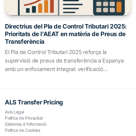
Directrius del Pla de Control Tributari 2025:
Prioritats de l'AEAT en matèria de Preus de
Transferència
El Pla de Control Tributari 2025 reforça la
supervisió de preus de transferència a Espanya
amb un enfocament integral: verificació
documental, anàlisi automatitzada de riscos i
cooperació internacional. ALS ofereix
assessorament expert per anticipar riscos i
ALS Transfer Pricing
garantir el compliment normatiu amb seguretat
jurídica.
Avís Legal
Política de Privacitat
Sistemes d'Informació
Política de Cookies