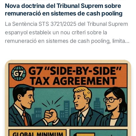
Nova doctrina del Tribunal Suprem sobre
remuneració en sistemes de cash pooling
La Sentència STS 3721/2025 del Tribunal Suprem
espanyol estableix un nou criteri sobre la
remuneració en sistemes de cash pooling, limitant
el marge financer del líder quan no assumeix
riscos ni funcions rellevants. ALS Transfer Pricing
analitza l'impacte d'aquesta decisió i ofereix
orientació per a la revisió de polítiques
intragrupals.