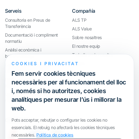
Serveis
Compañía
Consultoria en Preus de
ALS TP
Transferència
ALS Value
Documentació i compliment
Sobre nosaltres
normatiu
El nostre equip
Anàlisi econòmica i
Treballa amb nosaltres
benchmarkings
COOKIES I PRIVACITAT
Webinar
Compliment internacional i
reorganització de grups
Fem servir cookies tècniques
Defensa davant inspeccions i
necessàries per al funcionament del lloc
litigis
i, només si ho autoritzes, cookies
Valoracions i operacions
analítiques per mesurar l’ús i millorar la
financeres
web.
Certification
Pots acceptar, rebutjar o configurar les cookies no
essencials. El rebuig no afectarà les cookies tècniques
necessàries.
Política de cookies