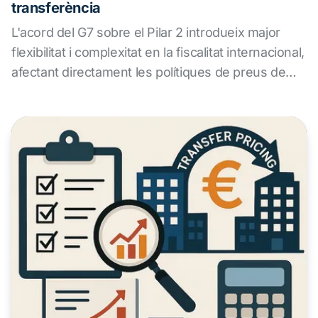
transferència
L'acord del G7 sobre el Pilar 2 introdueix major
flexibilitat i complexitat en la fiscalitat internacional,
afectant directament les polítiques de preus de
transferència de les multinacionals. ALS Transfer
Pricing ofereix un servei especialitzat per analitzar
l'impacte del nou marc BEPS, redissenyar
polítiques fiscals, assegurar el compliment
normatiu i reduir riscos en un entorn global cada
vegada més exigent.