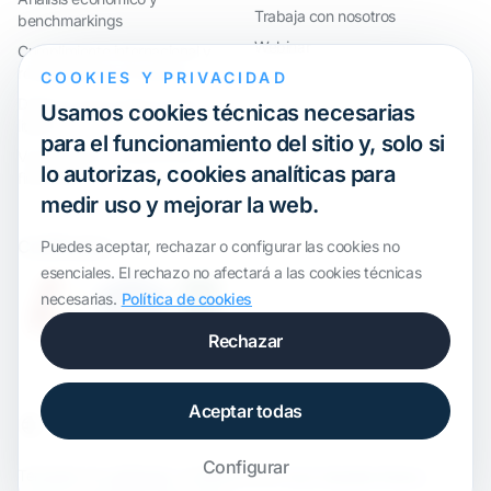
Trabaja con nosotros
benchmarkings
Webinar
Cumplimiento internacional y
reorganización de grupos
COOKIES Y PRIVACIDAD
Defensa ante inspecciones y
Usamos cookies técnicas necesarias
litigios
para el funcionamiento del sitio y, solo si
Valoraciones y operaciones
lo autorizas, cookies analíticas para
financieras
medir uso y mejorar la web.
Certification
Puedes aceptar, rechazar o configurar las cookies no
esenciales. El rechazo no afectará a las cookies técnicas
necesarias.
Política de cookies
Rechazar
Aceptar todas
Configurar
Template de
onWidget
, modificado por
ALS Transfer Pricing
·