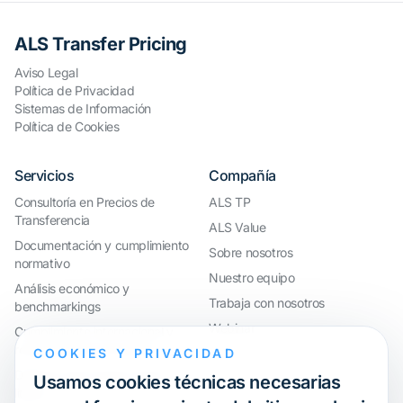
ALS Transfer Pricing
Aviso Legal
Política de Privacidad
Sistemas de Información
Política de Cookies
Servicios
Compañía
Consultoría en Precios de
ALS TP
Transferencia
ALS Value
Documentación y cumplimiento
Sobre nosotros
normativo
Nuestro equipo
Análisis económico y
Trabaja con nosotros
benchmarkings
Webinar
Cumplimiento internacional y
reorganización de grupos
COOKIES Y PRIVACIDAD
Defensa ante inspecciones y
Usamos cookies técnicas necesarias
litigios