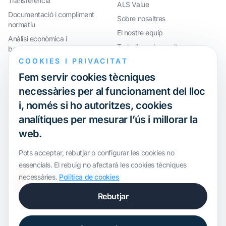
Transferència
ALS Value
Documentació i compliment
Sobre nosaltres
normatiu
El nostre equip
Anàlisi econòmica i
Treballa amb nosaltres
benchmarkings
COOKIES I PRIVACITAT
Webinar
Compliment internacional i
reorganització de grups
Fem servir cookies tècniques
Defensa davant inspeccions i
necessàries per al funcionament del lloc
litigis
i, només si ho autoritzes, cookies
Valoracions i operacions
analítiques per mesurar l’ús i millorar la
financeres
web.
Certification
Pots acceptar, rebutjar o configurar les cookies no
essencials. El rebuig no afectarà les cookies tècniques
necessàries.
Política de cookies
Rebutjar