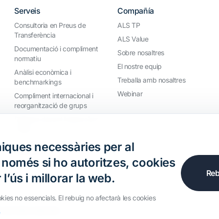
Serveis
Compañía
Consultoria en Preus de
ALS TP
Transferència
ALS Value
Documentació i compliment
Sobre nosaltres
normatiu
El nostre equip
Anàlisi econòmica i
Treballa amb nosaltres
benchmarkings
Webinar
Compliment internacional i
reorganització de grups
Defensa davant inspeccions
i litigis
Valoracions i operacions
iques necessàries per al
financeres
, només si ho autoritzes, cookies
Reb
l’ús i millorar la web.
okies no essencials. El rebuig no afectarà les cookies
s
s els drets reservats.