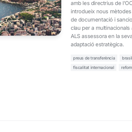
amb les directrius de l'O
introdueix nous mètodes d
de documentació i sancio
clau per a multinacionals
ALS assessora en la seva
adaptació estratègica.
preus de transferència
brasi
fiscalitat internacional
reform