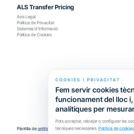
ALS Transfer Pricing
Avís Legal
Política de Privacitat
Sistemes d'Informació
Política de Cookies
COOKIES I PRIVACITAT
Fem servir cookies tècn
funcionament del lloc i
analítiques per mesurar 
Pots acceptar, rebutjar o configurar les co
tècniques necessàries.
Política de cookie
Plantilla de
onWidget
, modificada per
ALS Transfer Pricing
· Tot