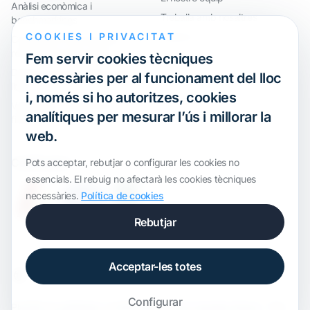
Anàlisi econòmica i
Treballa amb nosaltres
benchmarkings
COOKIES I PRIVACITAT
Webinar
Compliment internacional i
reorganització de grups
Fem servir cookies tècniques
Defensa davant inspeccions i
necessàries per al funcionament del lloc
litigis
i, només si ho autoritzes, cookies
Valoracions i operacions
analítiques per mesurar l’ús i millorar la
financeres
web.
Certification
Pots acceptar, rebutjar o configurar les cookies no
essencials. El rebuig no afectarà les cookies tècniques
necessàries.
Política de cookies
Rebutjar
Acceptar-les totes
Configurar
Plantilla de
onWidget
, modificada per
ALS Transfer Pricing
· Tots