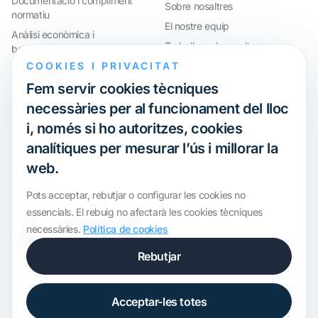
Documentació i compliment
Sobre nosaltres
normatiu
El nostre equip
Anàlisi econòmica i
Treballa amb nosaltres
benchmarkings
COOKIES I PRIVACITAT
Webinar
Compliment internacional i
reorganització de grups
Fem servir cookies tècniques
Defensa davant inspeccions i
necessàries per al funcionament del lloc
litigis
i, només si ho autoritzes, cookies
Valoracions i operacions
analítiques per mesurar l’ús i millorar la
financeres
web.
Certification
Pots acceptar, rebutjar o configurar les cookies no
essencials. El rebuig no afectarà les cookies tècniques
necessàries.
Política de cookies
Rebutjar
Acceptar-les totes