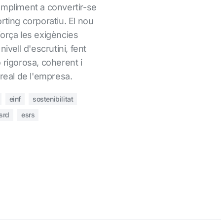
ompliment a convertir-se
rting corporatiu. El nou
força les exigències
ivell d'escrutini, fent
 rigorosa, coherent i
 real de l'empresa.
einf
sostenibilitat
srd
esrs