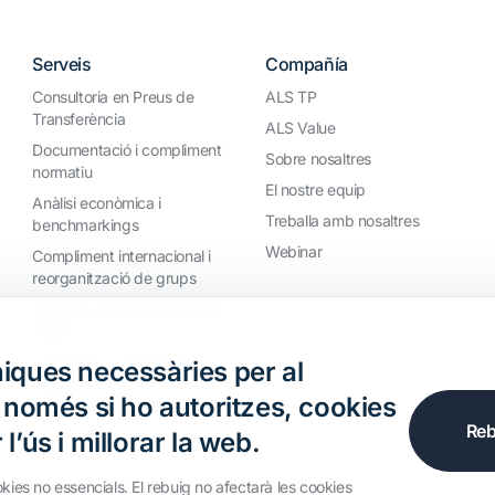
Serveis
Compañía
Consultoria en Preus de
ALS TP
Transferència
ALS Value
Documentació i compliment
Sobre nosaltres
normatiu
El nostre equip
Anàlisi econòmica i
Treballa amb nosaltres
benchmarkings
Webinar
Compliment internacional i
reorganització de grups
Defensa davant inspeccions
i litigis
Valoracions i operacions
iques necessàries per al
financeres
, només si ho autoritzes, cookies
Reb
l’ús i millorar la web.
okies no essencials. El rebuig no afectarà les cookies