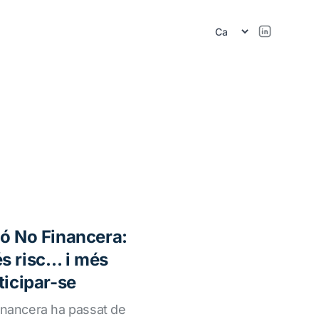
ió No Financera:
s risc… i més
ticipar-se
Financera ha passat de