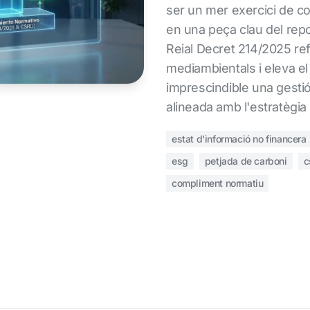
ser un mer exercici de c
en una peça clau del repo
Reial Decret 214/2025 re
mediambientals i eleva el n
imprescindible una gestió
alineada amb l'estratègia
estat d'informació no financera
esg
petjada de carboni
c
compliment normatiu