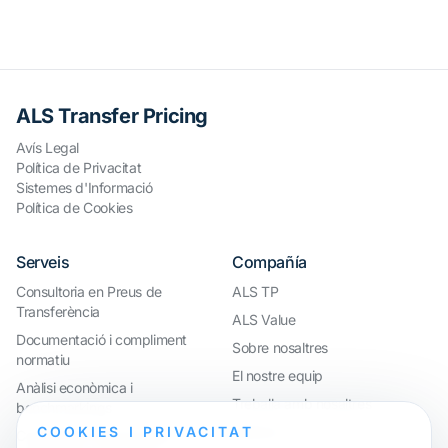
ALS Transfer Pricing
Avís Legal
Política de Privacitat
Sistemes d'Informació
Política de Cookies
Serveis
Compañía
Consultoria en Preus de
ALS TP
Transferència
ALS Value
Documentació i compliment
Sobre nosaltres
normatiu
El nostre equip
Anàlisi econòmica i
Treballa amb nosaltres
benchmarkings
COOKIES I PRIVACITAT
Webinar
Compliment internacional i