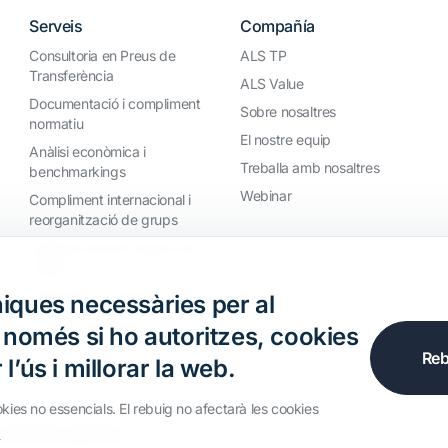
Serveis
Compañía
Consultoria en Preus de
ALS TP
Transferència
ALS Value
Documentació i compliment
Sobre nosaltres
normatiu
El nostre equip
Anàlisi econòmica i
Treballa amb nosaltres
benchmarkings
Webinar
Compliment internacional i
reorganització de grups
Defensa davant inspeccions
i litigis
Valoracions i operacions
iques necessàries per al
financeres
, només si ho autoritzes, cookies
Reb
l’ús i millorar la web.
okies no essencials. El rebuig no afectarà les cookies
s
s els drets reservats.