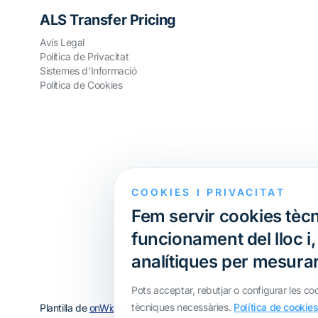
ALS Transfer Pricing
Avís Legal
Política de Privacitat
Sistemes d'Informació
Política de Cookies
COOKIES I PRIVACITAT
Fem servir cookies tècn
funcionament del lloc i
analítiques per mesurar 
Pots acceptar, rebutjar o configurar les co
tècniques necessàries.
Política de cookie
Plantilla de
onWidget
, modificada per
ALS Transfer Pricing
· Tot