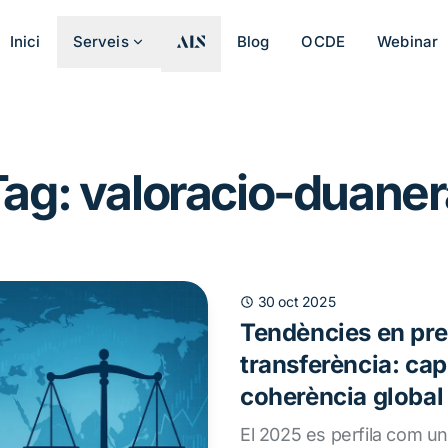
Inici
Serveis
Blog
OCDE
Webinar
Tag: valoracio-duaner
30 oct 2025
Tendències en pre
transferència: cap
coherència global
El 2025 es perfila com un