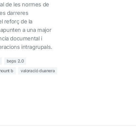
al de les normes de
Les darreres
l reforç de la
al apunten a una major
ncia documental i
eracions intragrupals.
beps 2.0
ount b
valoració duanera