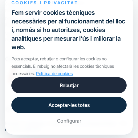
COOKIES I PRIVACITAT
Webinar
Compliment internacional i
reorganització de grups
Fem servir cookies tècniques
Defensa davant inspeccions i
necessàries per al funcionament del lloc
litigis
i, només si ho autoritzes, cookies
Valoracions i operacions
analítiques per mesurar l’ús i millorar la
financeres
web.
Certification
Pots acceptar, rebutjar o configurar les cookies no
essencials. El rebuig no afectarà les cookies tècniques
necessàries.
Política de cookies
Rebutjar
Acceptar-les totes
Configurar
Plantilla de
onWidget
, modificada per
ALS Transfer Pricing
· Tots
els drets reservats.