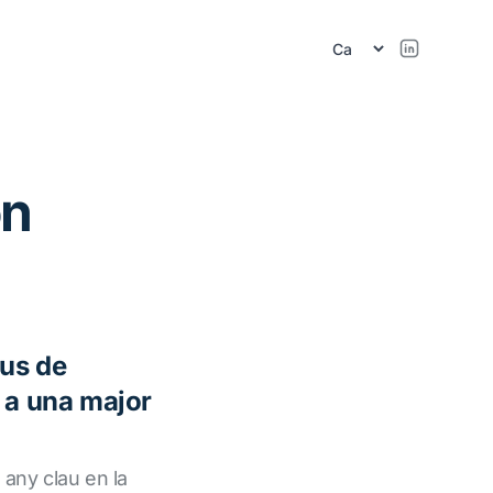
on
us de
 a una major
 any clau en la