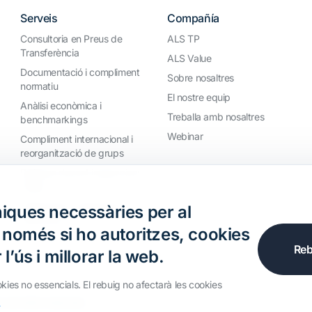
Serveis
Compañía
Consultoria en Preus de
ALS TP
Transferència
ALS Value
Documentació i compliment
Sobre nosaltres
normatiu
El nostre equip
Anàlisi econòmica i
Treballa amb nosaltres
benchmarkings
Webinar
Compliment internacional i
reorganització de grups
Defensa davant inspeccions
i litigis
Valoracions i operacions
iques necessàries per al
financeres
, només si ho autoritzes, cookies
Reb
l’ús i millorar la web.
okies no essencials. El rebuig no afectarà les cookies
s
s els drets reservats.