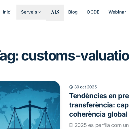
Inici
Serveis
Blog
OCDE
Webinar
ag: customs-valuati
30 oct 2025
Tendències en pre
transferència: cap
coherència global
El 2025 es perfila com un