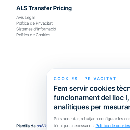
ALS Transfer Pricing
Avís Legal
Política de Privacitat
Sistemes d'Informació
Política de Cookies
COOKIES I PRIVACITAT
Fem servir cookies tècn
funcionament del lloc i
analítiques per mesurar 
Pots acceptar, rebutjar o configurar les co
tècniques necessàries.
Política de cookie
Plantilla de
onWidget
, modificada per
ALS Transfer Pricing
· Tot