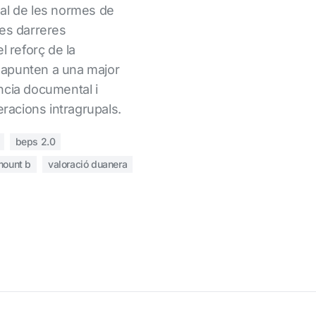
al de les normes de
Les darreres
l reforç de la
al apunten a una major
ncia documental i
eracions intragrupals.
beps 2.0
ount b
valoració duanera