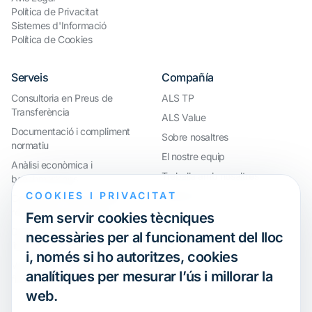
Política de Privacitat
Sistemes d'Informació
Política de Cookies
Serveis
Compañía
Consultoria en Preus de
ALS TP
Transferència
ALS Value
Documentació i compliment
Sobre nosaltres
normatiu
El nostre equip
Anàlisi econòmica i
Treballa amb nosaltres
benchmarkings
COOKIES I PRIVACITAT
Webinar
Compliment internacional i
reorganització de grups
Fem servir cookies tècniques
Defensa davant inspeccions i
necessàries per al funcionament del lloc
litigis
i, només si ho autoritzes, cookies
Valoracions i operacions
analítiques per mesurar l’ús i millorar la
financeres
web.