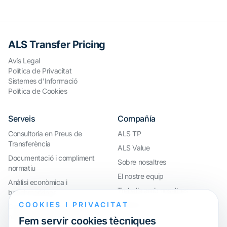
ALS Transfer Pricing
Avís Legal
Política de Privacitat
Sistemes d'Informació
Política de Cookies
Serveis
Compañía
Consultoria en Preus de
ALS TP
Transferència
ALS Value
Documentació i compliment
Sobre nosaltres
normatiu
El nostre equip
Anàlisi econòmica i
Treballa amb nosaltres
benchmarkings
COOKIES I PRIVACITAT
Webinar
Compliment internacional i
reorganització de grups
Fem servir cookies tècniques