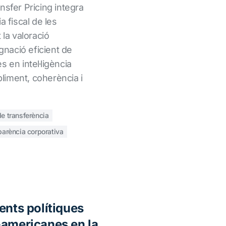
nsfer Pricing integra
a fiscal de les
 la valoració
ignació eficient de
 en intel·ligència
mpliment, coherència i
e transferència
parència corporativa
ents polítiques
-americanes en la