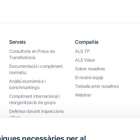
Serveis
Compañía
Consultoria en Preus de
ALS TP
Transferència
ALS Value
Documentació i compliment
Sobre nosaltres
normatiu
El nostre equip
Anàlisi econòmica i
Treballa amb nosaltres
benchmarkings
Webinar
Compliment internacional i
reorganització de grups
Defensa davant inspeccions
i litigis
Valoracions i operacions
financeres
iques necessàries per al