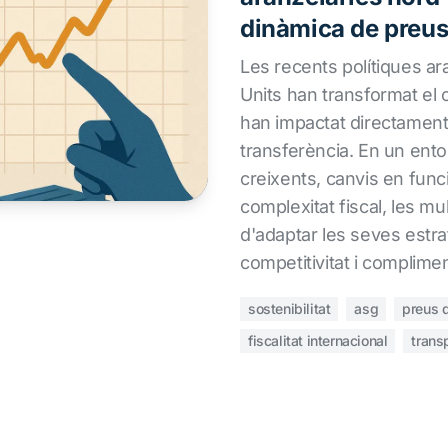
dinàmica de preus
Les recents polítiques ar
Units han transformat el 
han impactat directament
transferència. En un ent
creixents, canvis en funci
complexitat fiscal, les mu
d'adaptar les seves estr
competitivitat i complime
sostenibilitat
asg
preus d
fiscalitat internacional
trans