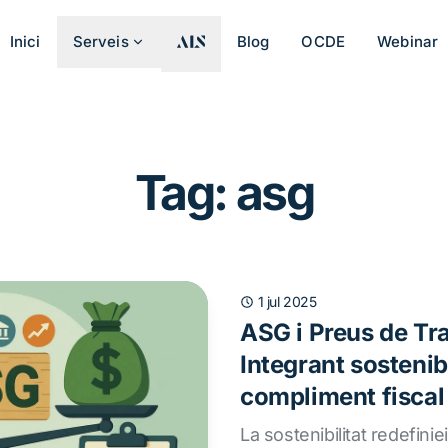
Inici
Serveis
Blog
OCDE
Webinar
Tag: asg
1 jul 2025
ASG i Preus de Tr
Integrant sostenibi
compliment fiscal
La sostenibilitat redefinie