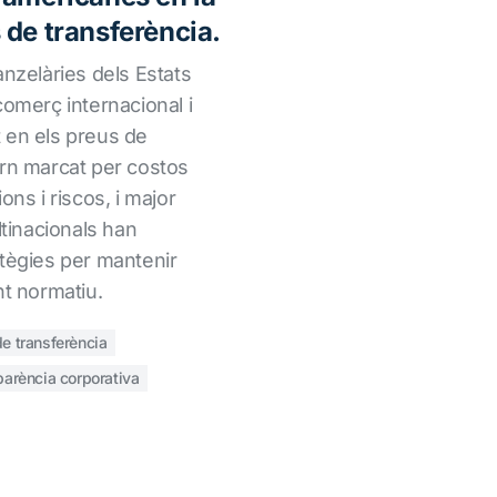
 de transferència.
anzelàries dels Estats
comerç internacional i
 en els preus de
orn marcat per costos
ons i riscos, i major
ltinacionals han
atègies per mantenir
nt normatiu.
e transferència
parència corporativa