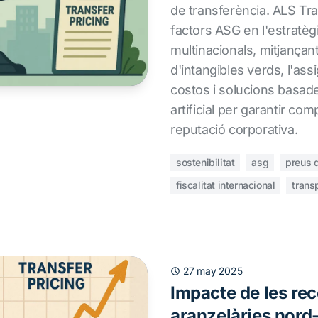
de transferència. ALS Tra
factors ASG en l'estratègi
multinacionals, mitjançant
d'intangibles verds, l'ass
costos i solucions basades
artificial per garantir co
reputació corporativa.
sostenibilitat
asg
preus d
fiscalitat internacional
trans
27 may 2025
Impacte de les rec
aranzelàries nord