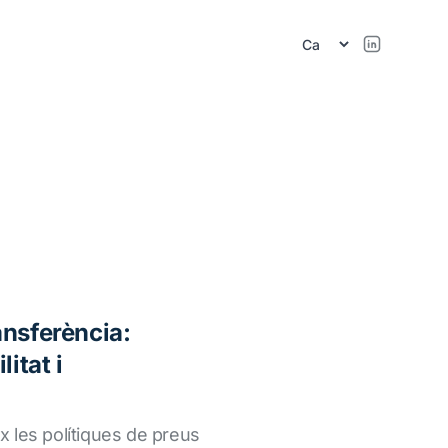
ansferència:
litat i
ix les polítiques de preus