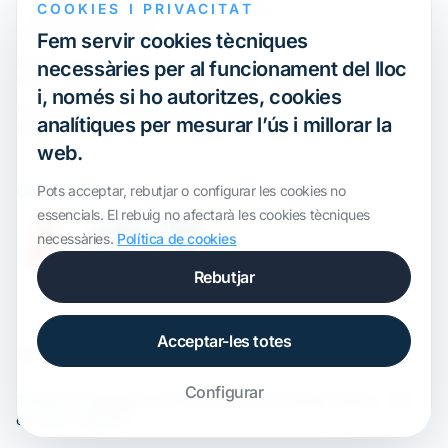
COOKIES I PRIVACITAT
Webinar
Compliment internacional i
reorganització de grups
Fem servir cookies tècniques
Defensa davant inspeccions i
necessàries per al funcionament del lloc
litigis
i, només si ho autoritzes, cookies
Valoracions i operacions
analítiques per mesurar l’ús i millorar la
financeres
web.
Certification
Pots acceptar, rebutjar o configurar les cookies no
essencials. El rebuig no afectarà les cookies tècniques
necessàries.
Política de cookies
Rebutjar
Acceptar-les totes
Configurar
Plantilla de
onWidget
, modificada per
ALS Transfer Pricing
· Tots
els drets reservats.