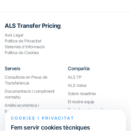
ALS Transfer Pricing
Avís Legal
Política de Privacitat
Sistemes d'Informació
Política de Cookies
Serveis
Compañía
Consultoria en Preus de
ALS TP
Transferència
ALS Value
Documentació i compliment
Sobre nosaltres
normatiu
El nostre equip
Anàlisi econòmica i
Treballa amb nosaltres
benchmarkings
COOKIES I PRIVACITAT
Webinar
Compliment internacional i
reorganització de grups
Fem servir cookies tècniques