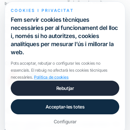
Treballa amb nosaltres
benchmarkings
COOKIES I PRIVACITAT
Webinar
Compliment internacional i
reorganització de grups
Fem servir cookies tècniques
Defensa davant inspeccions i
necessàries per al funcionament del lloc
litigis
i, només si ho autoritzes, cookies
Valoracions i operacions
analítiques per mesurar l’ús i millorar la
financeres
web.
Certification
Pots acceptar, rebutjar o configurar les cookies no
essencials. El rebuig no afectarà les cookies tècniques
necessàries.
Política de cookies
Rebutjar
Acceptar-les totes
Configurar
Plantilla de
onWidget
, modificada per
ALS Transfer Pricing
· Tots
els drets reservats.