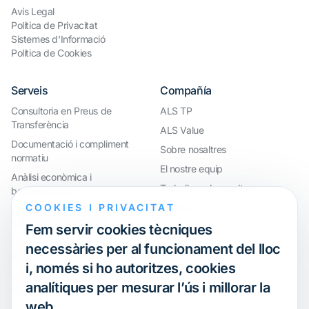
Avís Legal
Política de Privacitat
Sistemes d'Informació
Política de Cookies
Serveis
Compañía
Consultoria en Preus de
ALS TP
Transferència
ALS Value
Documentació i compliment
Sobre nosaltres
normatiu
El nostre equip
Anàlisi econòmica i
Treballa amb nosaltres
benchmarkings
COOKIES I PRIVACITAT
Webinar
Compliment internacional i
reorganització de grups
Fem servir cookies tècniques
Defensa davant inspeccions i
necessàries per al funcionament del lloc
litigis
i, només si ho autoritzes, cookies
Valoracions i operacions
analítiques per mesurar l’ús i millorar la
financeres
web.