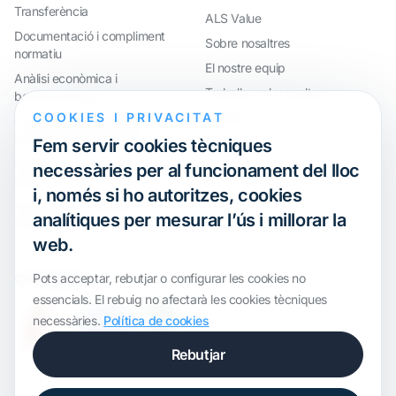
Transferència
ALS Value
Documentació i compliment
Sobre nosaltres
normatiu
El nostre equip
Anàlisi econòmica i
Treballa amb nosaltres
benchmarkings
COOKIES I PRIVACITAT
Webinar
Compliment internacional i
reorganització de grups
Fem servir cookies tècniques
Defensa davant inspeccions i
necessàries per al funcionament del lloc
litigis
i, només si ho autoritzes, cookies
Valoracions i operacions
analítiques per mesurar l’ús i millorar la
financeres
web.
Certification
Pots acceptar, rebutjar o configurar les cookies no
essencials. El rebuig no afectarà les cookies tècniques
necessàries.
Política de cookies
Rebutjar