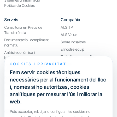
Sistemes d'Informació
Política de Cookies
Serveis
Compañía
Consultoria en Preus de
ALS TP
Transferència
ALS Value
Documentació i compliment
Sobre nosaltres
normatiu
El nostre equip
Anàlisi econòmica i
Treballa amb nosaltres
benchmarkings
COOKIES I PRIVACITAT
Webinar
Compliment internacional i
reorganització de grups
Fem servir cookies tècniques
Defensa davant inspeccions i
necessàries per al funcionament del lloc
litigis
i, només si ho autoritzes, cookies
Valoracions i operacions
analítiques per mesurar l’ús i millorar la
financeres
web.
Certification
Pots acceptar, rebutjar o configurar les cookies no