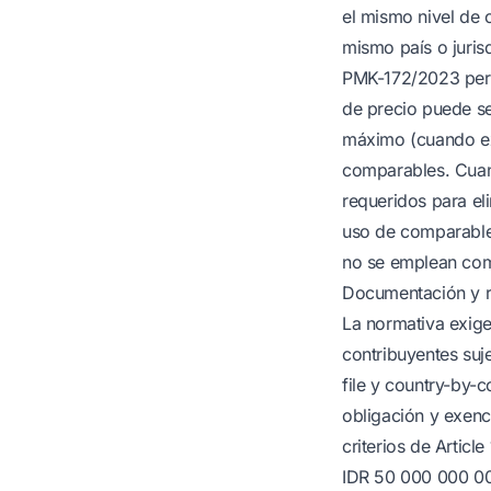
el mismo nivel de 
mismo país o juris
PMK-172/2023 permi
de precio puede s
máximo (cuando ex
comparables. Cuand
requeridos para el
uso de comparables
no se emplean comp
Documentación y r
La normativa exige
contribuyentes suj
file y country-by-c
obligación y exenc
criterios de Articl
IDR 50 000 000 000