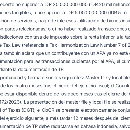
ecedente no superior a IDR 20 000 000 000 (IDR 20 mil millones
ienes tangibles, o no superior a IDR 5 000 000 000 (IDR 5 mil 
ión de servicios, pago de intereses, utilización de bienes inta
on partes relacionadas; o c) no haber realizado transacciones 
isdicciones con tasa de impuesto sobre la renta inferior a la t
me Tax Law (referencia a Tax Harmonization Law Number 7 of 2
va también aclara que un contribuyente con un APA ya no está 
mentación para las transacciones cubiertas por el APA; el cu
iante la documentación de TP.
portunidad y formato son los siguientes: Master file y local fil
de los cuatro meses tras el cierre del ejercicio fiscal; el Coun
estar disponible dentro de los doce meses tras el cierre del ej
172/2023). La presentación del master file y local file se realiza
l of Taxes (DGT); el CbCR se presenta electrónicamente conju
del ejercicio siguiente, a más tardar 12 meses después del cierr
ocumentación de TP debe redactarse en bahasa indonesia, salv