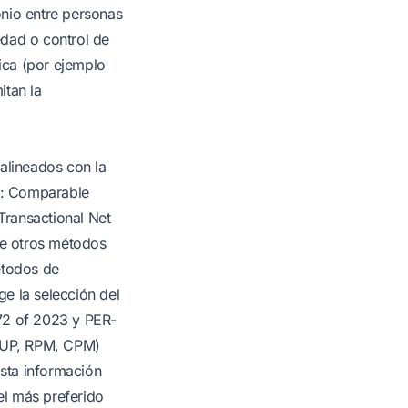
onio entre personas
edad o control de
ica (por ejemplo
itan la
alineados con la
E: Comparable
Transactional Net
te otros métodos
étodos de
ge la selección del
172 of 2023 y PER-
(CUP, RPM, CPM)
sta información
el más preferido