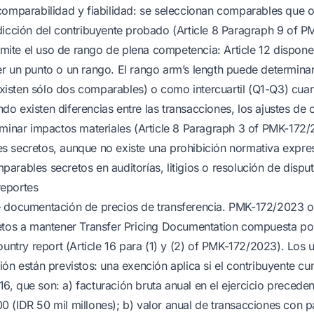
comparabilidad y fiabilidad: se seleccionan comparables que or
dicción del contribuyente probado (Article 8 Paragraph 9 of 
te el uso de rango de plena competencia: Article 12 dispone 
er un punto o un rango. El rango arm’s length puede determin
isten sólo dos comparables) o como intercuartil (Q1-Q3) cua
o existen diferencias entre las transacciones, los ajustes de
iminar impactos materiales (Article 8 Paragraph 3 of PMK-172/
 secretos, aunque no existe una prohibición normativa expresa
arables secretos en auditorías, litigios o resolución de disput
eportes
 documentación de precios de transferencia. PMK-172/2023 ob
etos a mantener Transfer Pricing Documentation compuesta por 
ountry report (Article 16 para (1) y (2) of PMK-172/2023). Los
ión están previstos: una exención aplica si el contribuyente c
e 16, que son: a) facturación bruta anual en el ejercicio precede
 (IDR 50 mil millones); b) valor anual de transacciones con p