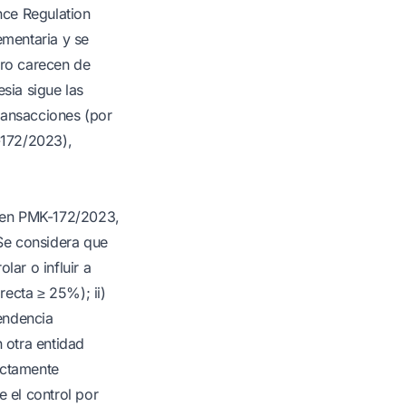
nce Regulation
mentaria y se
ero carecen de
sia sigue las
ransacciones (por
-172/2023),
ne en PMK-172/2023,
Se considera que
lar o influir a
recta ≥ 25%); ii)
pendencia
 otra entidad
ectamente
 el control por