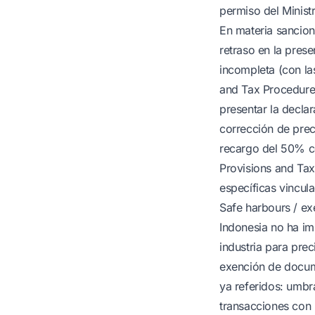
permiso del Minist
En materia sancio
retraso en la pres
incompleta (con la
and Tax Procedures
presentar la decla
corrección de prec
recargo del 50% co
Provisions and Tax
específicas vincul
Safe harbours / ex
Indonesia no ha im
industria para prec
exención de docume
ya referidos: umbra
transacciones con 