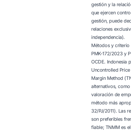
gestión y la relac
que ejercen contro
gestión, puede dec
relaciones exclusi
independencia).
Métodos y criterio
PMK-172/2023 y PE
OCDE. Indonesia p
Uncontrolled Price
Margin Method (TN
alternativos, como
valoración de empre
método más apropia
32/PJ/2011). Las r
son preferibles f
fiable; TNMM es el