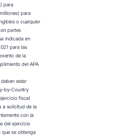
) para
millones) para
ngibles o cualquier
con partes
asa indicada en
021 para las
exento de la
mplimiento del APA
e deben estar
try-by-Country
ercicio fiscal
 a solicitud de la
ntamente con la
e del ejercicio
o que se obtenga