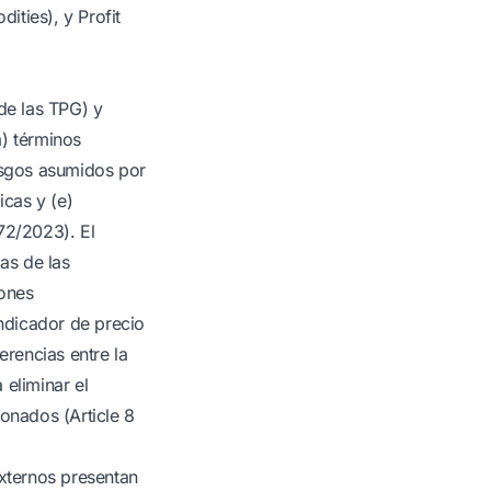
ities), y Profit
de las TPG) y
a) términos
iesgos asumidos por
icas y (e)
72/2023). El
as de las
iones
ndicador de precio
erencias entre la
 eliminar el
ionados (Article 8
xternos presentan