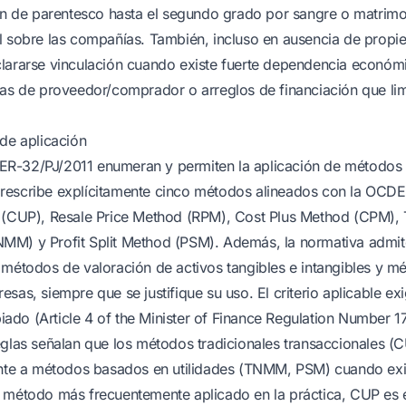
ión de parentesco hasta el segundo grado por sangre o matrim
l sobre las compañías. También, incluso en ausencia de propi
lararse vinculación cuando existe fuerte dependencia económ
vas de proveedor/comprador o arreglos de financiación que lim
 de aplicación
R-32/PJ/2011 enumeran y permiten la aplicación de métodos 
rescribe explícitamente cinco métodos alineados con la OCD
 (CUP), Resale Price Method (RPM), Cost Plus Method (CPM), 
MM) y Profit Split Method (PSM). Además, la normativa admi
 métodos de valoración de activos tangibles e intangibles y m
sas, siempre que se justifique su uso. El criterio aplicable exi
do (Article 4 of the Minister of Finance Regulation Number 
eglas señalan que los métodos tradicionales transaccionales 
rente a métodos basados en utilidades (TNMM, PSM) cuando exi
 método más frecuentemente aplicado en la práctica, CUP es 