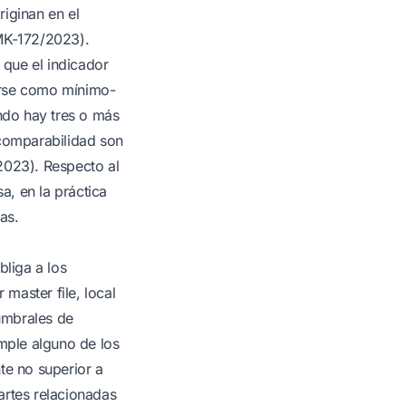
iginan en el
PMK-172/2023).
que el indicador
arse como mínimo-
ndo hay tres o más
 comparabilidad son
2023). Respecto al
, en la práctica
as.
liga a los
master file, local
 umbrales de
umple alguno de los
nte no superior a
artes relacionadas