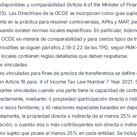
disponibles y comparabilidad (Article 4 of the Minister of Fina
3). Las Directrices de la OCDE se incorporan como guía suple
ente en la práctica para resolver controversias, APAs y MAP, p
uando existen normas locales específicas. En particular, Indone
a OCDE en materia de comparabilidad y para ciertos tipos de t
modities se siguen párrafos 2.18-2.22 de las TPG, según PMK
locales contienen reglas detalladas que deben respetarse.
es vinculadas
tes vinculadas para fines de precios de transferencia se defi
en Article 18 para. 4 of Income Tax Law Number 7 Year 2021. 
partes vinculadas cuando una parte tiene la capacidad de contro
irectamente, mediante: i) propiedad (participación directa o indi
 o lazos familiares; y iii) relaciones especiales basadas en de
amente, la propiedad directa o indirecta de al menos 25% en
lación, o cuando dos o más contribuyentes son directa o indir
o sujeto que posee al menos 25% en cada entidad. Se incluye