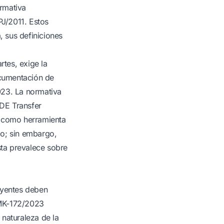
rmativa
PJ/2011. Estos
, sus definiciones
rtes, exige la
ocumentación de
023. La normativa
DE Transfer
an como herramienta
do; sin embargo,
ta prevalece sobre
uyentes deben
 PMK-172/2023
 naturaleza de la