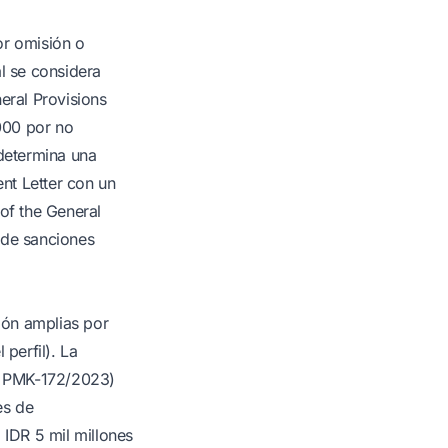
r omisión o
al se considera
eral Provisions
000 por no
 determina una
nt Letter con un
 of the General
 de sanciones
ión amplias por
 perfil). La
de PMK-172/2023)
es de
 IDR 5 mil millones