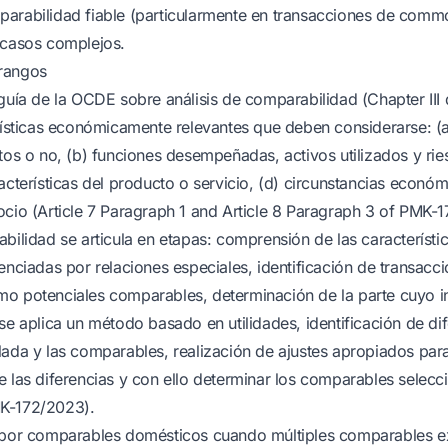
arabilidad fiable (particularmente en transacciones de commod
 casos complejos.
rangos
 guía de la OCDE sobre análisis de comparabilidad (Chapter III 
erísticas económicamente relevantes que deben considerarse: (
itos o no, (b) funciones desempeñadas, activos utilizados y r
acterísticas del producto o servicio, (d) circunstancias económ
ocio (Article 7 Paragraph 1 and Article 8 Paragraph 3 of PMK-1
bilidad se articula en etapas: comprensión de las característic
enciadas por relaciones especiales, identificación de transacc
o potenciales comparables, determinación de la parte cuyo i
se aplica un método basado en utilidades, identificación de dif
lada y las comparables, realización de ajustes apropiados para
e las diferencias y con ello determinar los comparables selecc
K-172/2023).
a por comparables domésticos cuando múltiples comparables e