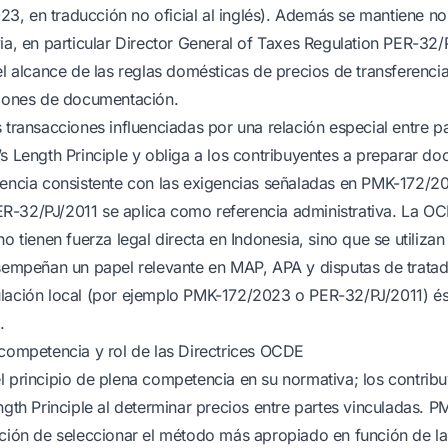
, en traducción no oficial al inglés). Además se mantiene no
via, en particular Director General of Taxes Regulation PER-32/
el alcance de las reglas domésticas de precios de transferencia
ciones de documentación.
 transacciones influenciadas por una relación especial entre pa
’s Length Principle y obliga a los contribuyentes a preparar d
rencia consistente con las exigencias señaladas en PMK-172/2
R-32/PJ/2011 se aplica como referencia administrativa. La OC
no tienen fuerza legal directa en Indonesia, sino que se utiliz
esempeñan un papel relevante en MAP, APA y disputas de trata
ulación local (por ejemplo PMK-172/2023 o PER-32/PJ/2011) és
.
 competencia y rol de las Directrices OCDE
l principio de plena competencia en su normativa; los contrib
ength Principle al determinar precios entre partes vinculadas.
ación de seleccionar el método más apropiado en función de la