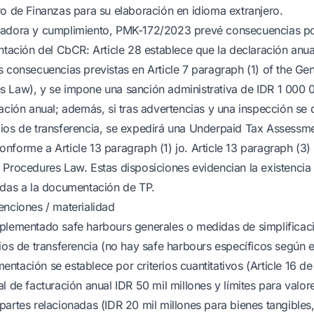
ro de Finanzas para su elaboración en idioma extranjero.
nadora y cumplimiento, PMK-172/2023 prevé consecuencias po
entación del CbCR: Article 28 establece que la declaración anu
s consecuencias previstas en Article 7 paragraph (1) of the Gen
 Law), y se impone una sanción administrativa de IDR 1 000 
ración anual; además, si tras advertencias y una inspección se
ios de transferencia, se expedirá una Underpaid Tax Assessme
nforme a Article 13 paragraph (1) jo. Article 13 paragraph (3)
 Procedures Law. Estas disposiciones evidencian la existencia
adas a la documentación de TP.
enciones / materialidad
plementado safe harbours generales o medidas de simplificac
ios de transferencia (no hay safe harbours específicos según el
ntación se establece por criterios cuantitativos (Article 16 
l de facturación anual IDR 50 mil millones y límites para valor
partes relacionadas (IDR 20 mil millones para bienes tangibles,