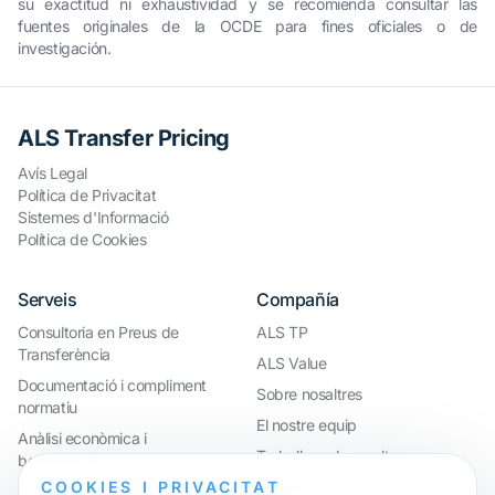
su exactitud ni exhaustividad y se recomienda consultar las
fuentes originales de la OCDE para fines oficiales o de
investigación.
ALS Transfer Pricing
Avís Legal
Política de Privacitat
Sistemes d'Informació
Política de Cookies
Serveis
Compañía
Consultoria en Preus de
ALS TP
Transferència
ALS Value
Documentació i compliment
Sobre nosaltres
normatiu
El nostre equip
Anàlisi econòmica i
Treballa amb nosaltres
benchmarkings
COOKIES I PRIVACITAT
Webinar
Compliment internacional i