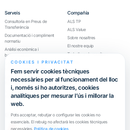
Serveis
Compañía
Consultoria en Preus de
ALS TP
Transferència
ALS Value
Documentació i compliment
Sobre nosaltres
normatiu
El nostre equip
Anàlisi econòmica i
Treballa amb nosaltres
benchmarkings
COOKIES I PRIVACITAT
Webinar
Compliment internacional i
reorganització de grups
Fem servir cookies tècniques
Defensa davant inspeccions i
necessàries per al funcionament del lloc
litigis
i, només si ho autoritzes, cookies
Valoracions i operacions
analítiques per mesurar l’ús i millorar la
financeres
web.
Certification
Pots acceptar, rebutjar o configurar les cookies no
essencials. El rebuig no afectarà les cookies tècniques
necessàries.
Política de cookies