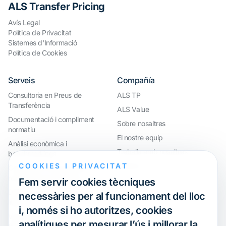
ALS Transfer Pricing
Avís Legal
Política de Privacitat
Sistemes d'Informació
Política de Cookies
Serveis
Compañía
Consultoria en Preus de
ALS TP
Transferència
ALS Value
Documentació i compliment
Sobre nosaltres
normatiu
El nostre equip
Anàlisi econòmica i
Treballa amb nosaltres
benchmarkings
COOKIES I PRIVACITAT
Webinar
Compliment internacional i
reorganització de grups
Fem servir cookies tècniques
Defensa davant inspeccions i
necessàries per al funcionament del lloc
litigis
i, només si ho autoritzes, cookies
Valoracions i operacions
analítiques per mesurar l’ús i millorar la