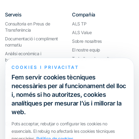
Serveis
Compañía
Consultoria en Preus de
ALS TP
Transferència
ALS Value
Documentació i compliment
Sobre nosaltres
normatiu
El nostre equip
Anàlisi econòmica i
Treballa amb nosaltres
benchmarkings
COOKIES I PRIVACITAT
Webinar
Compliment internacional i
reorganització de grups
Fem servir cookies tècniques
Defensa davant inspeccions i
necessàries per al funcionament del lloc
litigis
i, només si ho autoritzes, cookies
Valoracions i operacions
analítiques per mesurar l’ús i millorar la
financeres
web.
Certification
Pots acceptar, rebutjar o configurar les cookies no
essencials. El rebuig no afectarà les cookies tècniques
necessàries.
Política de cookies