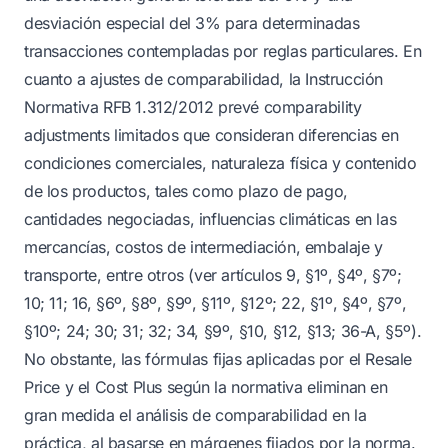
desviación especial del 3% para determinadas
transacciones contempladas por reglas particulares. En
cuanto a ajustes de comparabilidad, la Instrucción
Normativa RFB 1.312/2012 prevé comparability
adjustments limitados que consideran diferencias en
condiciones comerciales, naturaleza física y contenido
de los productos, tales como plazo de pago,
cantidades negociadas, influencias climáticas en las
mercancías, costos de intermediación, embalaje y
transporte, entre otros (ver artículos 9, §1º, §4º, §7º;
10; 11; 16, §6º, §8º, §9º, §11º, §12º; 22, §1º, §4º, §7º,
§10º; 24; 30; 31; 32; 34, §9º, §10, §12, §13; 36-A, §5º).
No obstante, las fórmulas fijas aplicadas por el Resale
Price y el Cost Plus según la normativa eliminan en
gran medida el análisis de comparabilidad en la
práctica, al basarse en márgenes fijados por la norma.