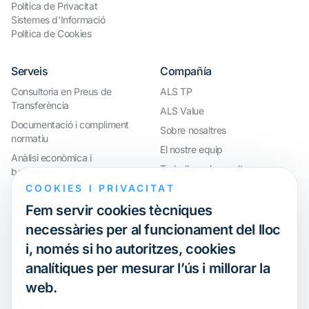
Política de Privacitat
Sistemes d'Informació
Política de Cookies
Serveis
Compañía
Consultoria en Preus de
ALS TP
Transferència
ALS Value
Documentació i compliment
Sobre nosaltres
normatiu
El nostre equip
Anàlisi econòmica i
Treballa amb nosaltres
benchmarkings
COOKIES I PRIVACITAT
Webinar
Compliment internacional i
reorganització de grups
Fem servir cookies tècniques
Defensa davant inspeccions i
necessàries per al funcionament del lloc
litigis
i, només si ho autoritzes, cookies
Valoracions i operacions
analítiques per mesurar l’ús i millorar la
financeres
web.