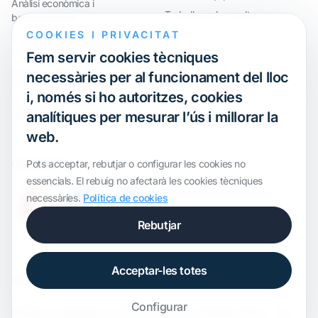
Anàlisi econòmica i
Treballa amb nosaltres
benchmarkings
COOKIES I PRIVACITAT
Webinar
Compliment internacional i
reorganització de grups
Fem servir cookies tècniques
Defensa davant inspeccions i
necessàries per al funcionament del lloc
litigis
i, només si ho autoritzes, cookies
Valoracions i operacions
analítiques per mesurar l’ús i millorar la
financeres
web.
Certification
Pots acceptar, rebutjar o configurar les cookies no
essencials. El rebuig no afectarà les cookies tècniques
necessàries.
Política de cookies
Rebutjar
Acceptar-les totes
Configurar
Plantilla de
onWidget
, modificada per
ALS Transfer Pricing
· Tots