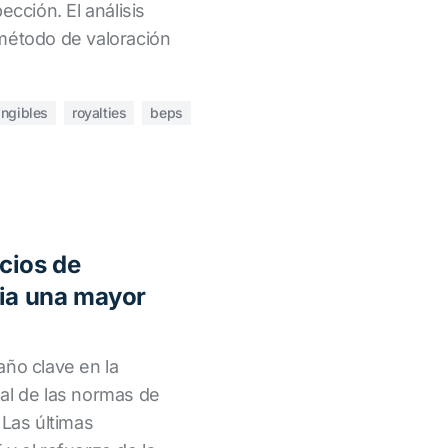
ección. El análisis
método de valoración
angibles
royalties
beps
cios de
cia una mayor
año clave en la
al de las normas de
 Las últimas