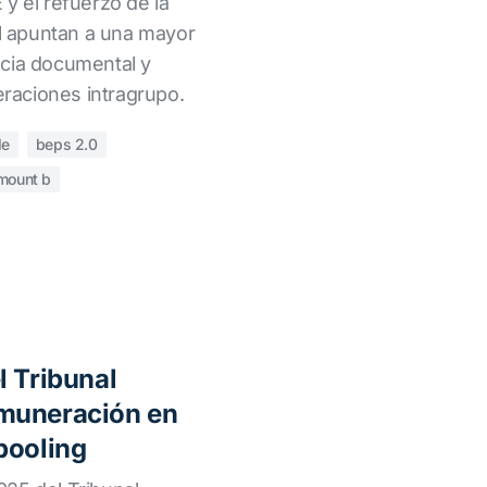
y el refuerzo de la
al apuntan a una mayor
ncia documental y
peraciones intragrupo.
de
beps 2.0
mount b
l Tribunal
muneración en
pooling