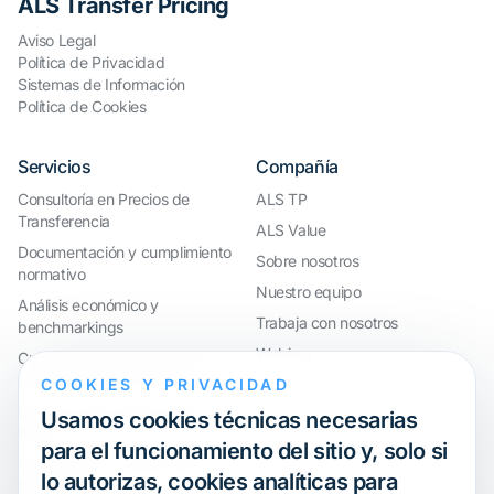
ALS Transfer Pricing
Aviso Legal
Política de Privacidad
Sistemas de Información
Política de Cookies
Servicios
Compañía
Consultoría en Precios de
ALS TP
Transferencia
ALS Value
Documentación y cumplimiento
Sobre nosotros
normativo
Nuestro equipo
Análisis económico y
Trabaja con nosotros
benchmarkings
Webinar
Cumplimiento internacional y
reorganización de grupos
COOKIES Y PRIVACIDAD
Defensa ante inspecciones y
Usamos cookies técnicas necesarias
litigios
para el funcionamiento del sitio y, solo si
Valoraciones y operaciones
lo autorizas, cookies analíticas para
financieras