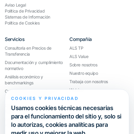
Aviso Legal
Política de Privacidad
Sistemas de Información
Política de Cookies
Servicios
Compañía
Consultoría en Precios de
ALS TP
Transferencia
ALS Value
Documentación y cumplimiento
Sobre nosotros
normativo
Nuestro equipo
Análisis económico y
Trabaja con nosotros
benchmarkings
Webinar
Cumplimiento internacional y
reorganización de grupos
COOKIES Y PRIVACIDAD
Defensa ante inspecciones y
Usamos cookies técnicas necesarias
litigios
para el funcionamiento del sitio y, solo si
Valoraciones y operaciones
lo autorizas, cookies analíticas para
financieras
medir uso y mejorar la web.