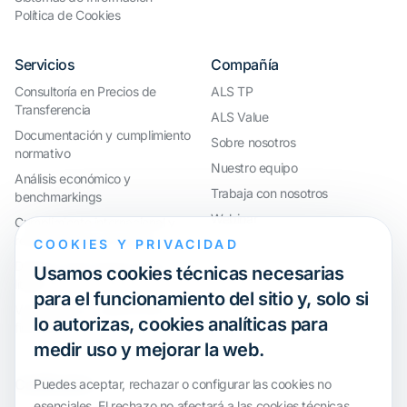
Política de Cookies
Servicios
Compañía
Consultoría en Precios de
ALS TP
Transferencia
ALS Value
Documentación y cumplimiento
Sobre nosotros
normativo
Nuestro equipo
Análisis económico y
Trabaja con nosotros
benchmarkings
Webinar
Cumplimiento internacional y
reorganización de grupos
COOKIES Y PRIVACIDAD
Defensa ante inspecciones y
Usamos cookies técnicas necesarias
litigios
para el funcionamiento del sitio y, solo si
Valoraciones y operaciones
lo autorizas, cookies analíticas para
financieras
medir uso y mejorar la web.
Certification
Puedes aceptar, rechazar o configurar las cookies no
esenciales. El rechazo no afectará a las cookies técnicas