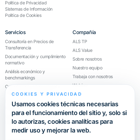
Política de Privacidad
Sistemas de Información
Política de Cookies
Servicios
Compañía
Consultoría en Precios de
ALS TP
Transferencia
ALS Value
Documentación y cumplimiento
Sobre nosotros
normativo
Nuestro equipo
Análisis económico y
Trabaja con nosotros
benchmarkings
Webinar
Cumplimiento internacional y
reorganización de grupos
COOKIES Y PRIVACIDAD
Defensa ante inspecciones y
Usamos cookies técnicas necesarias
litigios
para el funcionamiento del sitio y, solo si
Valoraciones y operaciones
lo autorizas, cookies analíticas para
financieras
medir uso y mejorar la web.