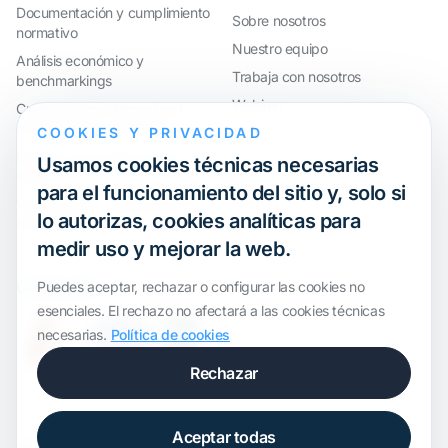
Documentación y cumplimiento
Sobre nosotros
normativo
Nuestro equipo
Análisis económico y
Trabaja con nosotros
benchmarkings
Webinar
Cumplimiento internacional y
reorganización de grupos
COOKIES Y PRIVACIDAD
Defensa ante inspecciones y
Usamos cookies técnicas necesarias
litigios
para el funcionamiento del sitio y, solo si
Valoraciones y operaciones
lo autorizas, cookies analíticas para
financieras
medir uso y mejorar la web.
Certification
Puedes aceptar, rechazar o configurar las cookies no
esenciales. El rechazo no afectará a las cookies técnicas
necesarias.
Política de cookies
Rechazar
Aceptar todas