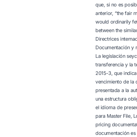
que, si no es posi
anterior, “the fair 
would ordinarily fe
between the similar
Directrices interna
Documentación y re
La legislación sey
transferencia y la 
2015-3, que indic
vencimiento de la 
presentada a la aut
una estructura obli
el idioma de presen
para Master File, L
pricing documentat
documentación es l