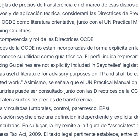
reglas de precios de transferencia en el marco de esas disposic
ivos y de aplicación técnica, considerará las Directrices de Pre
a OCDE como literatura orientativa, junto con el UN Practical M
ping Countries.
 competencia y rol de las Directrices OCDE
ices de la OCDE no están incorporadas de forma explícita en la
reconoce su utilidad como guía técnica. El perfil indica expres
ng Guidelines are not explicitly included in Seychelles’ legisla
as useful literature for advisory purposes on TP and shall be c
ted work.” Asimismo, se señala que el UN Practical Manual on 
ntries puede ser consultado junto con las Directrices de la 
traten asuntos de precios de transferencia.
es vinculadas (umbrales, control, parentesco, EPs)
islación seychelense una definición independiente y explícita d
inculadas. En su lugar, la ley remite a la figura de “associates”
ess Tax Act, 2009. El texto legal pertinente establece, entre o