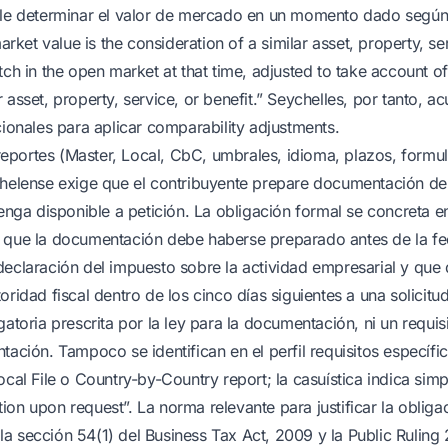
ble determinar el valor de mercado en un momento dado según 
market value is the consideration of a similar asset, property, se
tch in the open market at that time, adjusted to take account of
 asset, property, service, or benefit.” Seychelles, por tanto, ac
cionales para aplicar comparability adjustments.
portes (Master, Local, CbC, umbrales, idioma, plazos, formul
chelense exige que el contribuyente prepare documentación de
tenga disponible a petición. La obligación formal se concreta en
a que la documentación debe haberse preparado antes de la f
declaración del impuesto sobre la actividad empresarial y que
oridad fiscal dentro de los cinco días siguientes a una solicitud
gatoria prescrita por la ley para la documentación, ni un requis
tación. Tampoco se identifican en el perfil requisitos específ
ocal File o Country-by-Country report; la casuística indica sim
ion upon request”. La norma relevante para justificar la obliga
a sección 54(1) del Business Tax Act, 2009 y la Public Ruling