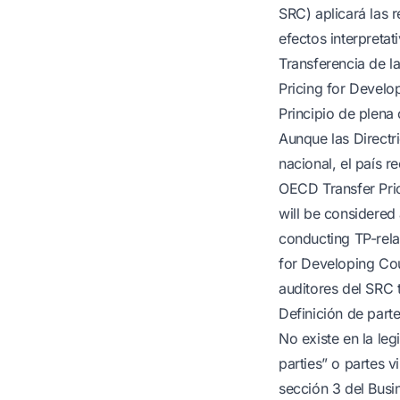
SRC) aplicará las 
efectos interpretat
Transferencia de l
Pricing for Develo
Principio de plena
Aunque las Directr
nacional, el país 
OECD Transfer Prici
will be considered 
conducting TP-rela
for Developing Cou
auditores del SRC 
Definición de part
No existe en la leg
parties” o partes v
sección 3 del Busin