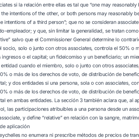
iates si la relación entre ellas es tal que “one may reasonably
 the intentions of the other, or both persons may reasonably be
e intentions of a third person”; que no se consideran associat
do-empleador; y que, sin limitar la generalidad, se tratan como
ative” salvo que el Commissioner General determine lo contrario
 socio, solo o junto con otros associates, controla el 50% o 
 ingresos o el capital; un fideicomiso y un beneficiario; un m
a entidad cuando el miembro, solo o junto con otros associates,
50% o más de los derechos de voto, de distribución de benefi
al; y dos entidades si una persona, sola o con associates, con
50% o más de los derechos de voto, de distribución de benefi
tal en ambas entidades. La sección 3 también aclara que, al ap
ol, las participaciones atribuibles a una persona desde un asso
associate, y define “relative” en relación con la sangre, matri
 de aplicación
Seychelles no enumera ni prescribe métodos de precios de trans