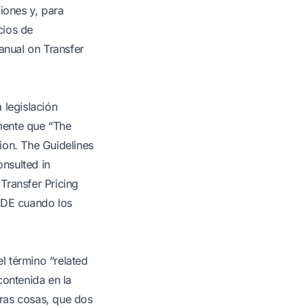
iones y, para
cios de
anual on Transfer
 legislación
amente que “The
tion. The Guidelines
onsulted in
Transfer Pricing
OCDE cuando los
el término “related
 contenida en la
tras cosas, que dos