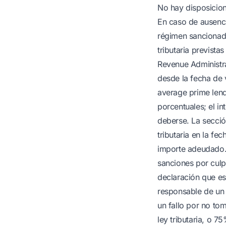
No hay disposicion
En caso de ausenci
régimen sancionado
tributaria prevista
Revenue Administra
desde la fecha de 
average prime lend
porcentuales; el in
deberse. La secció
tributaria en la f
importe adeudado.
sanciones por culp
declaración que es 
responsable de un 
un fallo por no to
ley tributaria, o 7