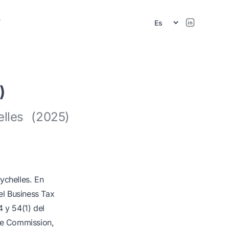
r
)
lles (2025)
ychelles. En
el Business Tax
4 y 54(1) del
nue Commission,