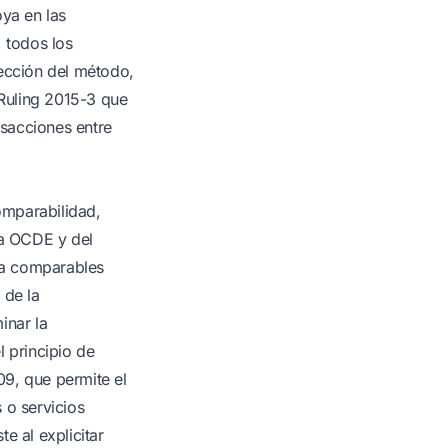
oya en las
, todos los
lección del método,
 Ruling 2015-3 que
nsacciones entre
comparabilidad,
 la OCDE y del
 a comparables
 de la
inar la
l principio de
09, que permite el
 o servicios
e al explicitar