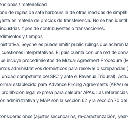
enciones / materialidad
one de reglas de safe harbours ni de otras medidas de simplifi
igente en materia de precios de transferencia. No se han ident
industrias, tipos de contribuyentes o transacciones.
dimientos y tiempos
nistrativa, Seychelles puede emitir public rulings que aclaren l
e cuestiones interpretativas. El país cuenta con una red de conv
que incluye procedimientos de Mutual Agreement Procedure (MA
ntos administrativos domésticos para resolver discrepancias 
a unidad competente del SRC y ante el Revenue Tribunal). Actu
ormal establecido para Advance Pricing Agreements (APAs) en 
prohibición legal expresa para celebrar APAs. Las referencias 
ión administrativa y MAP son la sección 62 y la sección 70 de
consideraciones (ajustes secundarios, re-caracterización, year