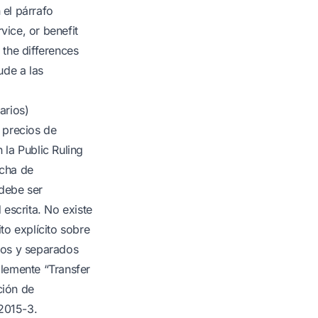
el párrafo
rvice, or benefit
 the differences
ude a las
arios)
 precios de
 la Public Ruling
echa de
 debe ser
 escrita. No existe
ito explícito sobre
icos y separados
plemente “Transfer
ción de
 2015-3.