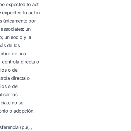
 be expected to act
 expected to act in
es únicamente por
 associates: un
; un socio y la
más de los
iembro de una
 controla directa o
cios o de
trola directa o
cios o de
licar los
ciate no se
monio o adopción.
ferencia (p.ej.,