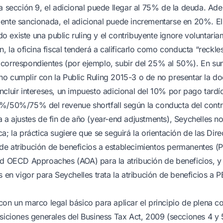
la sección 9, el adicional puede llegar al 75% de la deuda. Ade
ente sancionada, el adicional puede incrementarse en 20%. El 
 existe una public ruling y el contribuyente ignore voluntaria
n, la oficina fiscal tenderá a calificarlo como conducta “reckles
correspondientes (por ejemplo, subir del 25% al 50%). En su
o cumplir con la Public Ruling 2015-3 o de no presentar la 
ncluir intereses, un impuesto adicional del 10% por pago tardí
%/50%/75% del revenue shortfall según la conducta del contr
a a ajustes de fin de año (year-end adjustments), Seychelles n
a; la práctica sugiere que se seguirá la orientación de las Dire
e atribución de beneficios a establecimientos permanentes (P
ed OECD Approaches (AOA) para la atribución de beneficios, y e
s en vigor para Seychelles trata la atribución de beneficios a P
con un marco legal básico para aplicar el principio de plena 
osiciones generales del Business Tax Act, 2009 (secciones 4 y 