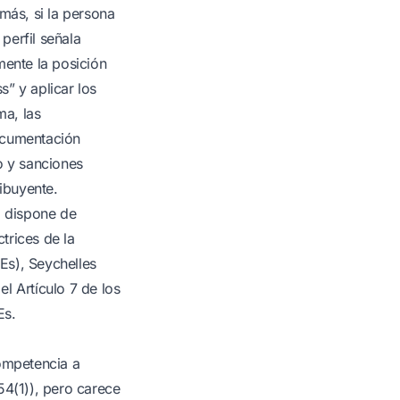
más, si la persona
perfil señala
mente la posición
s” y aplicar los
ma, las
documentación
o y sanciones
ibuyente.
o dispone de
ctrices de la
Es), Seychelles
l Artículo 7 de los
Es.
competencia a
54(1)), pero carece