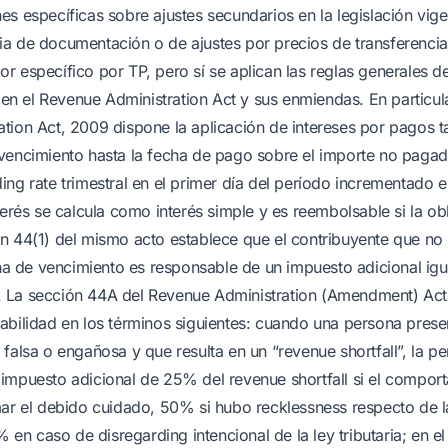
es específicas sobre ajustes secundarios en la legislación vige
a de documentación o de ajustes por precios de transferencia,
r específico por TP, pero sí se aplican las reglas generales de
s en el Revenue Administration Act y sus enmiendas. En particul
tion Act, 2009 dispone la aplicación de intereses por pagos t
vencimiento hasta la fecha de pago sobre el importe no pagado,
ing rate trimestral en el primer día del período incrementado e
terés se calcula como interés simple y es reembolsable si la ob
n 44(1) del mismo acto establece que el contribuyente que no
echa de vencimiento es responsable de un impuesto adicional igu
 La sección 44A del Revenue Administration (Amendment) Act
abilidad en los términos siguientes: cuando una persona prese
falsa o engañosa y que resulta en un “revenue shortfall”, la p
impuesto adicional de 25% del revenue shortfall si el compor
mar el debido cuidado, 50% si hubo recklessness respecto de l
5% en caso de disregarding intencional de la ley tributaria; en e