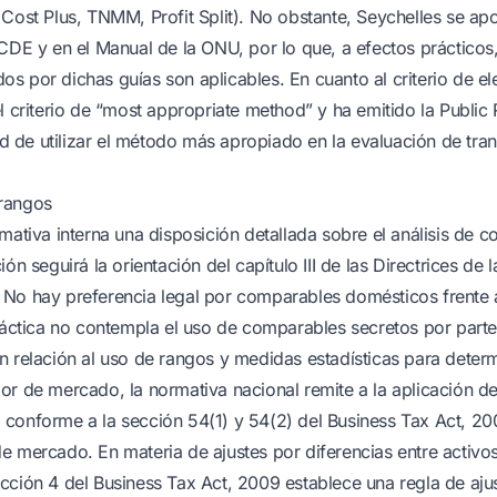
 Cost Plus, TNMM, Profit Split). No obstante, Seychelles se ap
OCDE y en el Manual de la ONU, por lo que, a efectos prácticos
s por dichas guías son aplicables. En cuanto al criterio de e
el criterio de “most appropriate method” y ha emitido la Public
dad de utilizar el método más apropiado en la evaluación de tra
rangos
mativa interna una disposición detallada sobre el análisis de 
ión seguirá la orientación del capítulo III de las Directrices de
 No hay preferencia legal por comparables domésticos frente
práctica no contempla el uso de comparables secretos por parte
n relación al uso de rangos y medidas estadísticas para determ
or de mercado, la normativa nacional remite a la aplicación de
conforme a la sección 54(1) y 54(2) del Business Tax Act, 20
e mercado. En materia de ajustes por diferencias entre activos
cción 4 del Business Tax Act, 2009 establece una regla de ajust