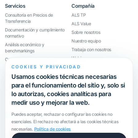
Servicios
Compañía
Consultoría en Precios de
ALS TP
Transferencia
ALS Value
Documentación y cumplimiento
Sobre nosotros
normativo
Nuestro equipo
Análisis económico y
Trabaja con nosotros
benchmarkings
Webinar
Cumplimiento internacional y
reorganización de grupos
COOKIES Y PRIVACIDAD
Defensa ante inspecciones y
Usamos cookies técnicas necesarias
litigios
para el funcionamiento del sitio y, solo si
Valoraciones y operaciones
lo autorizas, cookies analíticas para
financieras
medir uso y mejorar la web.
Certification
Puedes aceptar, rechazar o configurar las cookies no
esenciales. El rechazo no afectará a las cookies técnicas
necesarias.
Política de cookies